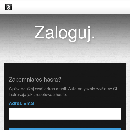
Zaloguj.
Zapomniałeś hasła?
Wpisz poniżej swój adres email. Automatycznie wyślemy Ci
instrukcję jak zresetować hasło.
Adres Email