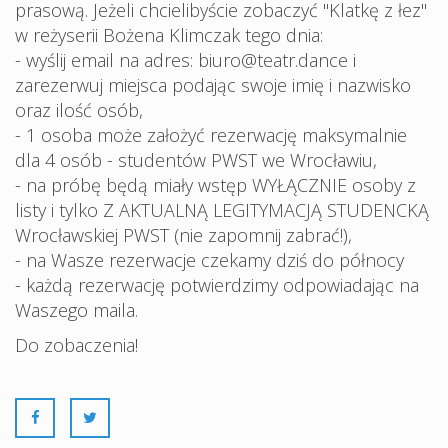
prasową. Jeżeli chcielibyście zobaczyć "Klatkę z łez"
w reżyserii Bożena Klimczak tego dnia:
- wyślij email na adres: biuro@teatr.dance i
zarezerwuj miejsca podając swoje imię i nazwisko
oraz ilość osób,
- 1 osoba może założyć rezerwację maksymalnie
dla 4 osób - studentów PWST we Wrocławiu,
- na próbę będą miały wstęp WYŁĄCZNIE osoby z
listy i tylko Z AKTUALNĄ LEGITYMACJĄ STUDENCKĄ
Wrocławskiej PWST (nie zapomnij zabrać!),
- na Wasze rezerwacje czekamy dziś do północy
- każdą rezerwację potwierdzimy odpowiadając na
Waszego maila.
Do zobaczenia!