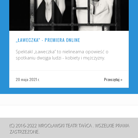
„ŁAWECZKA” - PREMIERA ONLINE
Spektakl „Ławeczka” to nielinearna opowieść o
spotkaniu dwojga ludzi - kobiety i mężczyzny.
»
20 maja 2021 r.
Przeczytaj »
(C) 2016-2022 WROCŁAWSKI TEATR TAŃCA . WSZELKIE PRAWA
ZASTRZEŻONE.