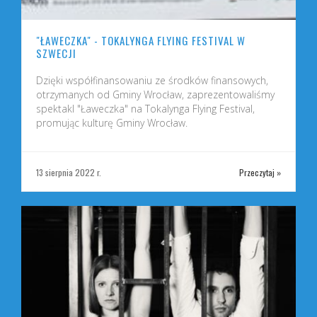
"ŁAWECZKA" - TOKALYNGA FLYING FESTIVAL W
SZWECJI
Dzięki współfinansowaniu ze środków finansowych,
otrzymanych od Gminy Wrocław, zaprezentowaliśmy
spektakl "Ławeczka" na Tokalynga Flying Festival,
promując kulturę Gminy Wrocław.
»
13 sierpnia 2022 r.
Przeczytaj »