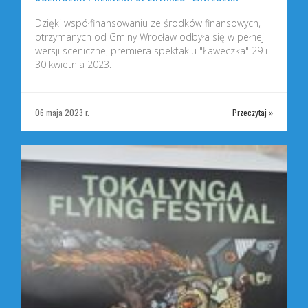
Dzięki współfinansowaniu ze środków finansowych,
otrzymanych od Gminy Wrocław odbyła się w pełnej
wersji scenicznej premiera spektaklu "Ławeczka" 29 i
30 kwietnia 2023.
»
06 maja 2023 r.
Przeczytaj »