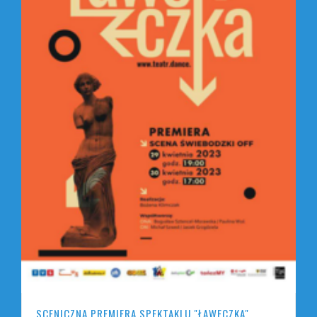
SCENICZNA PREMIERA SPEKTAKLU "ŁAWECZKA"