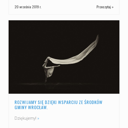
20 września 2019 r.
Przeczytaj »
ROZWIJAMY SIĘ DZIĘKI WSPARCIU ZE ŚRODKÓW
GMINY WROCŁAW.
Dziękujemy!
»