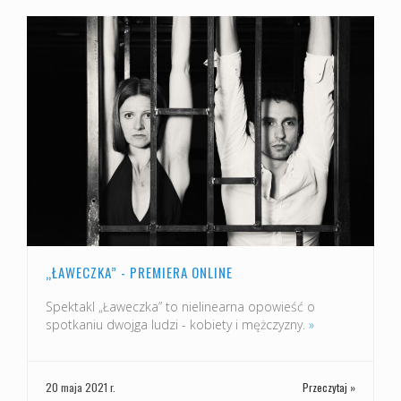
„ŁAWECZKA” - PREMIERA ONLINE
Spektakl „Ławeczka” to nielinearna opowieść o
spotkaniu dwojga ludzi - kobiety i mężczyzny.
»
20 maja 2021 r.
Przeczytaj »