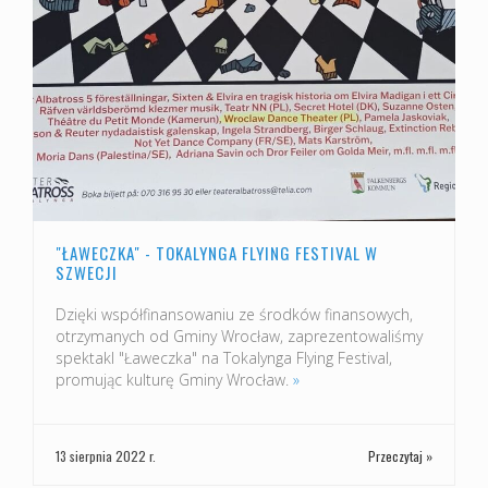
"ŁAWECZKA" - TOKALYNGA FLYING FESTIVAL W
SZWECJI
Dzięki współfinansowaniu ze środków finansowych,
otrzymanych od Gminy Wrocław, zaprezentowaliśmy
spektakl "Ławeczka" na Tokalynga Flying Festival,
promując kulturę Gminy Wrocław.
»
13 sierpnia 2022 r.
Przeczytaj »