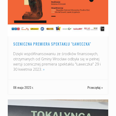
SCENICZNA PREMIERA SPEKTAKLU "ŁAWECZKA"
Dzięki współfinansowaniu ze środków finansowych,
otrzymanych od Gminy Wrocław odbyła się w pełnej
wersji scenicznej premiera spektaklu "Ławeczka" 29 i
30 kwietnia 2023.
»
06 maja 2023 r.
Przeczytaj »