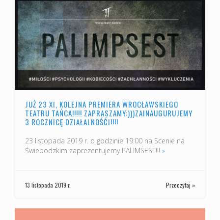
JUŻ 23 XI, KOLEJNA PREMIERA WROCŁAWSKIEGO
TEATRU TAŃCA!!!!! ZAPRASZAMY:)))ZAINAUGURUJEMY
3 ROCZNICĘ DZIAŁALNOŚĆI!!!!
23 listopada 2019 r. o godzinie 19:00 na Scenie na
Świebodzkim zaprezentujemy PALIMSEST!!!
»
13 listopada 2019 r.
Przeczytaj »