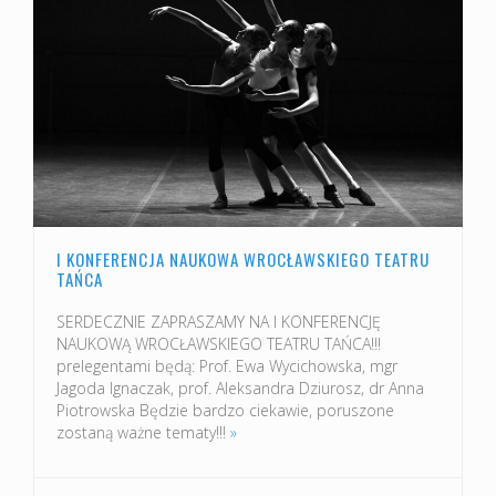
I KONFERENCJA NAUKOWA WROCŁAWSKIEGO TEATRU
TAŃCA
SERDECZNIE ZAPRASZAMY NA I KONFERENCJĘ
NAUKOWĄ WROCŁAWSKIEGO TEATRU TAŃCA!!!
prelegentami będą: Prof. Ewa Wycichowska, mgr
Jagoda Ignaczak, prof. Aleksandra Dziurosz, dr Anna
Piotrowska Będzie bardzo ciekawie, poruszone
zostaną ważne tematy!!!
»