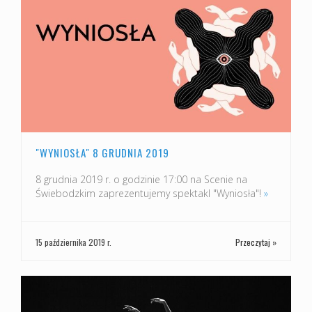
"WYNIOSŁA" 8 GRUDNIA 2019
8 grudnia 2019 r. o godzinie 17:00 na Scenie na
Świebodzkim zaprezentujemy spektakl "Wyniosła"!
»
15 października 2019 r.
Przeczytaj »