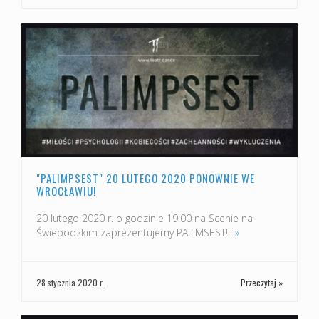
"PALIMPSEST" 20 LUTEGO 2020 PONOWNIE WE
WROCŁAWIU!
20 lutego 2020 r. o godzinie 19:00 na Scenie na
Świebodzkim zaprezentujemy PALIMSEST!!!
»
28 stycznia 2020 r.
Przeczytaj »