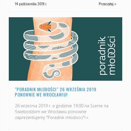
14 października 2019 r.
Przeczytaj »
"PORADNIK MŁODOŚCI" 26 WRZEŚNIA 2019
PONOWNIE WE WROCŁAWIU!
26 września 2019 r. o godzinie 19:00 na Scenie na
Świebodzkim we Wrocławiu ponownie
zaprezentujemy "Poradnik młodości"!
»