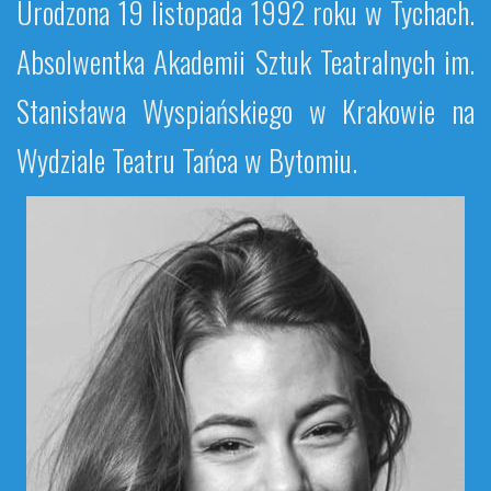
Urodzona 19 listopada 1992 roku w Tychach.
Absolwentka Akademii Sztuk Teatralnych im.
Stanisława Wyspiańskiego w Krakowie na
Wydziale Teatru Tańca w Bytomiu.