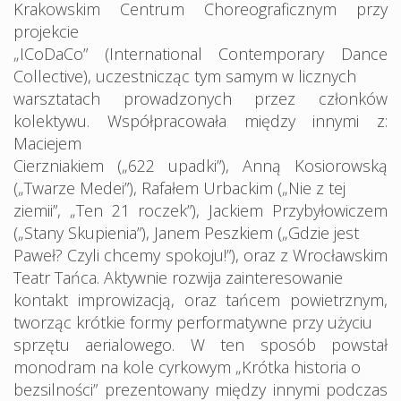
Krakowskim Centrum Choreograficznym przy
projekcie
„ICoDaCo” (International Contemporary Dance
Collective), uczestnicząc tym samym w licznych
warsztatach prowadzonych przez członków
kolektywu. Współpracowała między innymi z:
Maciejem
Cierzniakiem („622 upadki”), Anną Kosiorowską
(„Twarze Medei”), Rafałem Urbackim („Nie z tej
ziemii”, „Ten 21 roczek”), Jackiem Przybyłowiczem
(„Stany Skupienia”), Janem Peszkiem („Gdzie jest
Paweł? Czyli chcemy spokoju!”), oraz z Wrocławskim
Teatr Tańca. Aktywnie rozwija zainteresowanie
kontakt improwizacją, oraz tańcem powietrznym,
tworząc krótkie formy performatywne przy użyciu
sprzętu aerialowego. W ten sposób powstał
monodram na kole cyrkowym „Krótka historia o
bezsilności” prezentowany między innymi podczas